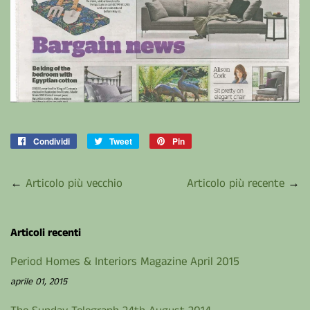
Condividi
Condividi
Tweet
Twitta
Pin
Pinna
su
su
su
Facebook
Twitter
Pinterest
←
Articolo più vecchio
Articolo più recente
→
Articoli recenti
Period Homes & Interiors Magazine April 2015
aprile 01, 2015